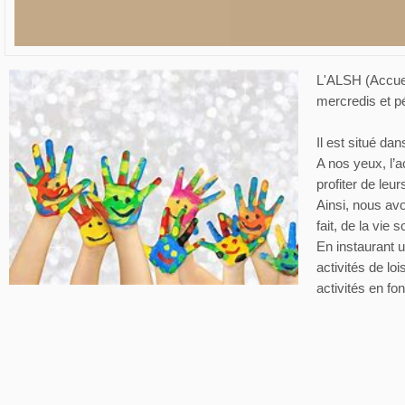
L'ALSH (Accuei
mercredis et pé
Il est situé da
A nos yeux, l’a
profiter de leu
Ainsi, nous avo
fait, de la vie 
En instaurant 
activités de loi
activités en f