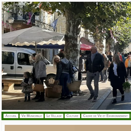
.
Accueil
Vie Municipale
Le Village
Culture
Cadre de Vie et Environnement