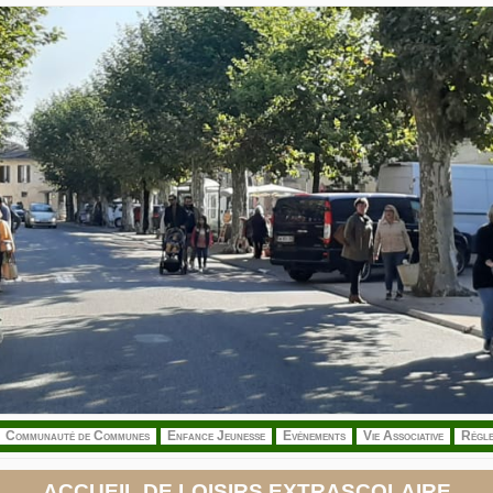
Communauté de Communes
Enfance Jeunesse
Evénements
Vie Associative
Régle
ACCUEIL DE LOISIRS EXTRASCOLAIRE