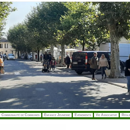
Communauté de Communes
Enfance Jeunesse
Evénements
Vie Associative
Régle