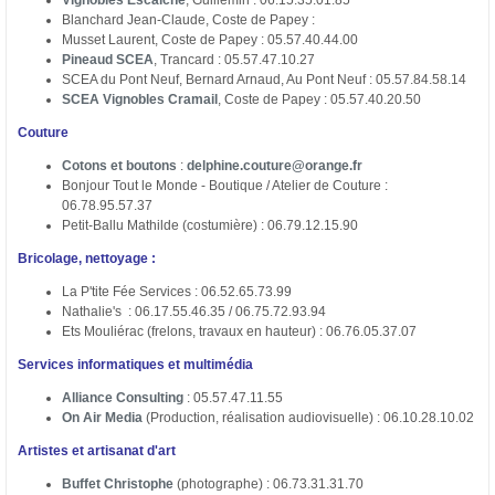
Vignobles Escaiche
, Guillemin : 06.15.35.01.85
Blanchard Jean-Claude, Coste de Papey :
Musset Laurent, Coste de Papey : 05.57.40.44.00
Pineaud SCEA
, Trancard : 05.57.47.10.27
SCEA du Pont Neuf, Bernard Arnaud, Au Pont Neuf : 05.57.84.58.14
SCEA Vignobles Cramail
, Coste de Papey : 05.57.40.20.50
Couture
Cotons et boutons
:
delphine.couture@orange.fr
Bonjour Tout le Monde - Boutique / Atelier de Couture :
06.78.95.57.37
Petit-Ballu Mathilde (costumière) : 06.79.12.15.90
Bricolage, nettoyage :
La P'tite Fée Services : 06.52.65.73.99
Nathalie's : 06.17.55.46.35 / 06.75.72.93.94
Ets Mouliérac (frelons, travaux en hauteur) : 06.76.05.37.07
Services informatiques et multimédia
Alliance Consulting
: 05.57.47.11.55
On Air Media
(Production, réalisation audiovisuelle) : 06.10.28.10.02
Artistes et artisanat d'art
Buffet Christophe
(photographe) : 06.73.31.31.70