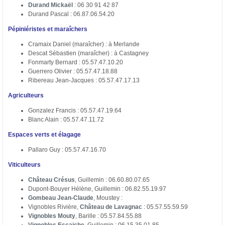
Durand Mickaël
: 06 30 91 42 87
Durand Pascal : 06.87.06.54.20
Pépiniéristes et maraîchers
Cramaix Daniel (maraîcher) : à Merlande
Descat Sébastien (maraîcher) : à Castagney
Fonmarty Bernard : 05.57.47.10.20
Guerrero Olivier : 05.57.47.18.88
Ribereau Jean-Jacques : 05.57.47.17.13
Agriculteurs
Gonzalez Francis : 05.57.47.19.64
Blanc Alain : 05.57.47.11.72
Espaces verts et élagage
Pallaro Guy : 05.57.47.16.70
Viticulteurs
Château Crésus
, Guillemin : 06.60.80.07.65
Dupont-Bouyer Hélène, Guillemin : 06.82.55.19.97
Gombeau Jean-Claude
, Moustey :
Vignobles Rivière,
Château de Lavagnac
: 05.57.55.59.59
Vignobles Mouty
, Barille : 05.57.84.55.88