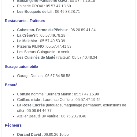
Boulangerie-Pâtisserie Gava
: 05.57.47.16.18
Epicerie PROXI : 05.57.47.13.60
Les Bouquets de Lili
: 06.49.33.28.71
Restaurants - Traiteurs
Cabestan- Ferme du Pêcheu
r : 06.20.89.41.84
La Crêpe'rit
: 05.57.49.78.28
Le Melchior
: 05 57 40 53 39
Pizzeria PILINO
: 05.57.47.41.53
Les Soeurs Guinguette : à venir
Les Cuisinés de Maïté
(traiteur): 05.57.40.48.34
Garage automobile
Garage Dumas : 05.57.84.58.58
Beauté
Coiffure homme : Bernard Martin : 05.57.47.16.90
Coiffure mixte : Laurence Coiffure : 05.57.47.19.45
La Rose Encrée
(tatouage, maquillage permanent, extensions de
cils) : 06.08.64.46.77
Atelier Beauté By Valérie : 06.75.23.70.40
Pêcheurs
Durand David
: 06.80.26.10.55