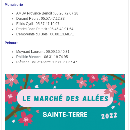
Menuiserie
AMBP Province Benoît : 06.26.72.67.28
Durand Régis : 05.57.47.12.83
Elliès Cyril : 05.57.47.19.97
Pradel Jean Patrick : 06.45.48.91.54
L'empreinte du Bois : 06.88.13.68.71
Peinture
Meynard Laurent : 06.09.15.40.31
Philibin Vincent
: 06.31.19.74.95
Plâtrerie Baillet Pierre : 06.80.31.27.47