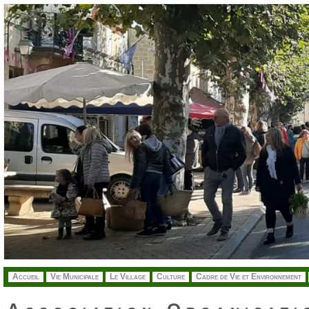
.
Accueil
Vie Municipale
Le Village
Culture
Cadre de Vie et Environnement