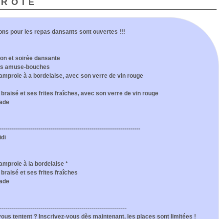
proie
ions pour les repas dansants sont ouvertes !!!
on et soirée dansante
ses amuse-bouches
lamproie à a bordelaise, avec son verre de vin rouge
braisé et ses frites fraîches, avec son verre de vin rouge
ade
------------------------------------------------------------------------
di
amproie à la bordelaise *
braisé et ses frites fraîches
ade
-----------------------------------------------------------------
us tentent ? Inscrivez-vous dès maintenant, les places sont limitées !