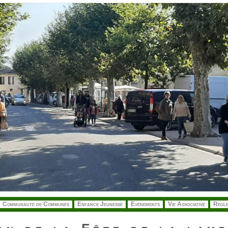
Communauté de Communes
Enfance Jeunesse
Evénements
Vie Associative
Régle