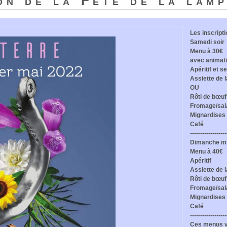
on de la Fête de la lam
Les inscript
Samedi soir
Menu à 30€
avec animati
Apéritif et 
Assiette de 
OU
Rôti de bœuf 
Fromage/sal
Mignardises
Café
------------------
Dimanche mi
Menu à 40€
Apéritif
Assiette de l
Rôti de bœuf 
Fromage/sal
Mignardises
Café
------------------
Ces menus vo