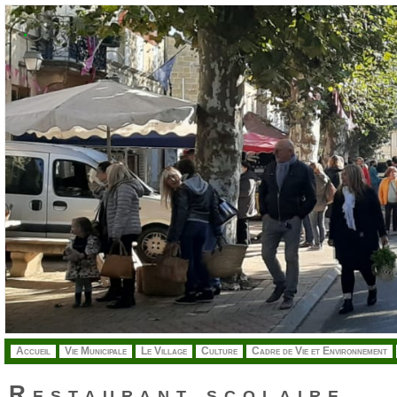
.
Accueil
Vie Municipale
Le Village
Culture
Cadre de Vie et Environnement
Restaurant scolaire