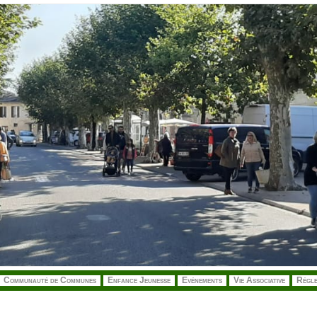
Communauté de Communes
Enfance Jeunesse
Evénements
Vie Associative
Régle