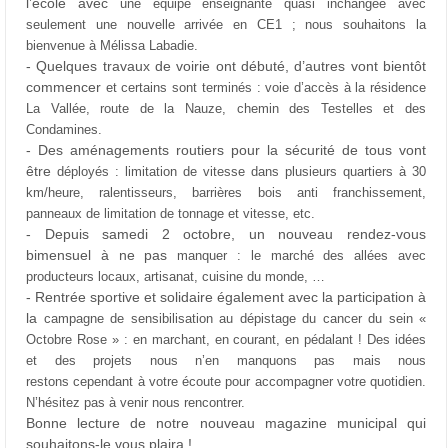
l’école avec
une équipe enseignante quasi inchangée avec
seulement une nouvelle
arrivée en CE1 ; nous souhaitons la
bienvenue à Mélissa Labadie.
- Quelques travaux de voirie ont débuté, d’autres vont bientôt
commencer
et certains sont terminés : voie d’accès à la résidence
La Vallée, route
de la Nauze, chemin des Testelles et des
Condamines.
- Des aménagements routiers pour la sécurité de tous vont
être
déployés : limitation de vitesse dans plusieurs quartiers à 30
km/heure,
ralentisseurs, barrières bois anti franchissement,
panneaux de limitation
de tonnage et vitesse, etc.
- Depuis samedi 2 octobre, un nouveau rendez-vous
bimensuel à ne pas
manquer : le marché des allées avec
producteurs locaux, artisanat,
cuisine du monde, …
- Rentrée sportive et solidaire également avec la participation à
la
campagne de sensibilisation au dépistage du cancer du sein «
Octobre
Rose » : en marchant, en courant, en pédalant !
Des idées
et des projets nous n’en manquons pas mais nous
restons
cependant à votre écoute pour accompagner votre quotidien.
N’hésitez
pas à venir nous rencontrer.
Bonne lecture de notre nouveau magazine municipal qui
souhaitons-le vous plaira !