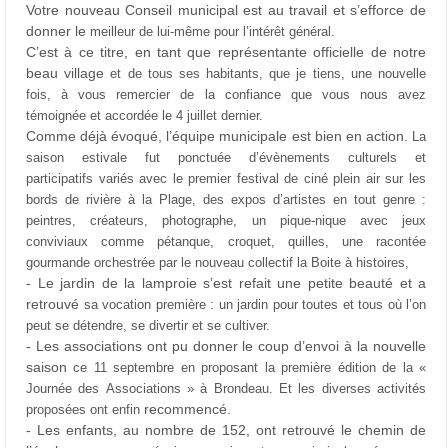
Votre nouveau Conseil municipal est au travail et s’efforce de
donner le
meilleur de lui-même pour l’intérêt général.
C’est à ce titre, en tant que représentante officielle de notre
beau village
et de tous ses habitants, que je tiens, une nouvelle
fois, à vous remercier
de la confiance que vous nous avez
témoignée et accordée le 4 juillet
dernier.
Comme déjà évoqué, l’équipe municipale est bien en action.
La
saison estivale fut ponctuée d’évènements culturels et
participatifs
variés avec le premier festival de ciné plein air sur les
bords de rivière
à la Plage, des expos d’artistes en tout genre :
peintres, créateurs,
photographe, un pique-nique avec jeux
conviviaux comme pétanque,
croquet, quilles, une racontée
gourmande orchestrée par le nouveau
collectif la Boite à histoires,
- Le jardin de la lamproie s’est refait une petite beauté et a
retrouvé
sa vocation première : un jardin pour toutes et tous où l’on
peut se
détendre, se divertir et se cultiver.
- Les associations ont pu donner le coup d’envoi à la nouvelle
saison
ce 11 septembre en proposant la première édition de la «
Journée des
Associations » à Brondeau. Et les diverses activités
recommencé.
proposées ont enfin
- Les enfants, au nombre de 152, ont retrouvé le chemin de